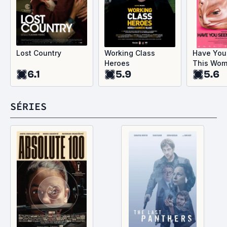
Lost Country
Working Class
Have You
Heroes
This Wo
6.1
5.9
5.6
SÉRIES