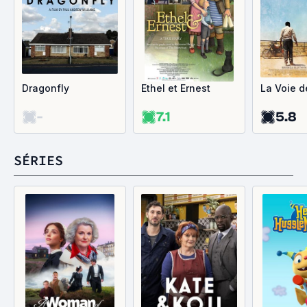
Dragonfly
Ethel et Ernest
La Voie d
-
7.1
5.8
SÉRIES