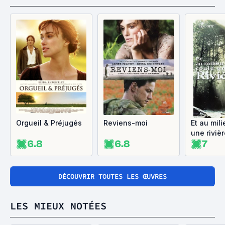
Orgueil & Préjugés
Reviens-moi
Et au mil
une riviè
6.8
6.8
7
DÉCOUVRIR TOUTES LES ŒUVRES
LES MIEUX NOTÉES