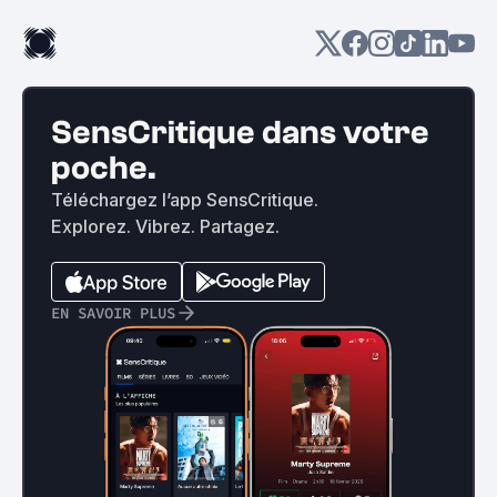
SensCritique dans votre
poche.
Téléchargez l’app SensCritique.
Explorez. Vibrez. Partagez.
EN SAVOIR PLUS