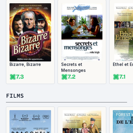
Bizarre, Bizarre
Secrets et
Ethel et E
Mensonges
7.3
7.2
7.1
FILMS