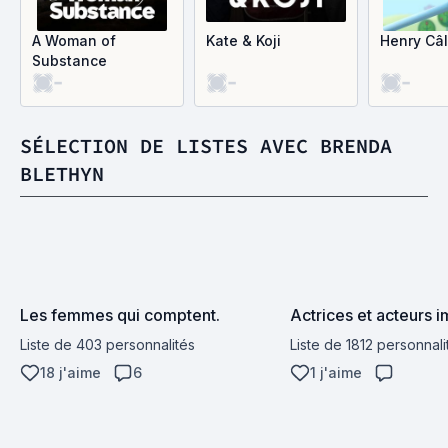
A Woman of
Kate & Koji
Henry Câ
Substance
-
-
-
SÉLECTION DE LISTES AVEC BRENDA
BLETHYN
Les femmes qui comptent.
Actrices et acteurs i
Liste de 403 personnalités
Liste de 1812 personnali
18 j'aime
6
1 j'aime