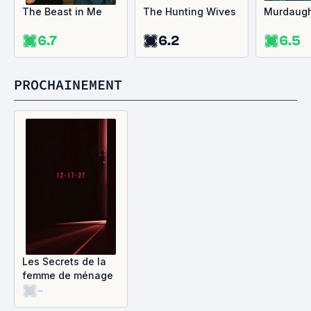
The Beast in Me
The Hunting Wives
Murdaugh
6.7
6.2
6.5
PROCHAINEMENT
Les Secrets de la
femme de ménage
-