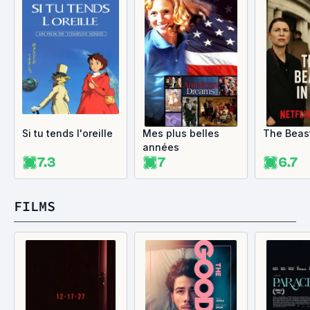
Si tu tends l'oreille
Mes plus belles
The Beas
années
7.3
7
6.7
FILMS