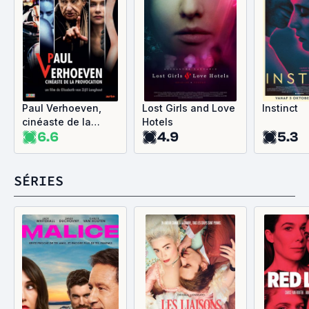
Paul Verhoeven,
Lost Girls and Love
Instinct
cinéaste de la
Hotels
6.6
4.9
5.3
provocation
SÉRIES