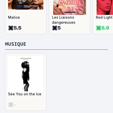
Malice
Les Liaisons
Red Light
dangereuses
5.5
5
6.9
MUSIQUE
See You on the Ice
-