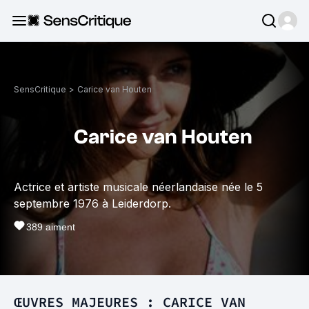
SensCritique
>
Carice van Houten
Carice van Houten
Actrice et artiste musicale néerlandaise née le 5
septembre 1976 à Leiderdorp.
389
aiment
ŒUVRES MAJEURES : CARICE VAN