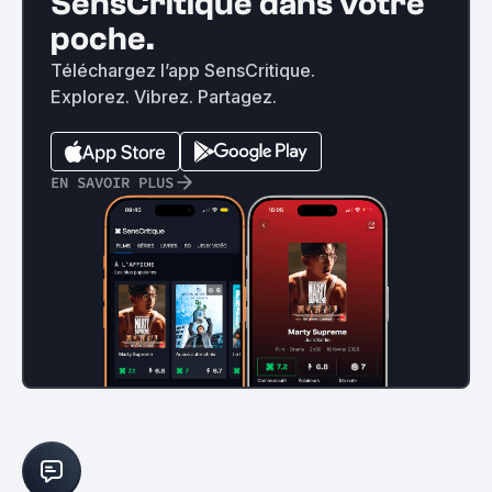
SensCritique dans votre
poche.
Téléchargez l’app SensCritique.
Explorez. Vibrez. Partagez.
EN SAVOIR PLUS