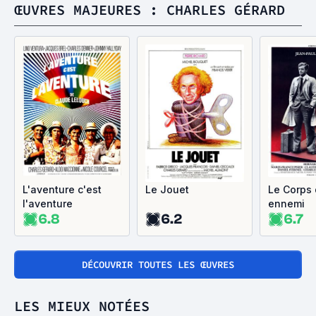
ŒUVRES MAJEURES : CHARLES GÉRARD
L'aventure c'est
Le Jouet
Le Corps
l'aventure
ennemi
6.8
6.2
6.7
DÉCOUVRIR TOUTES LES ŒUVRES
LES MIEUX NOTÉES