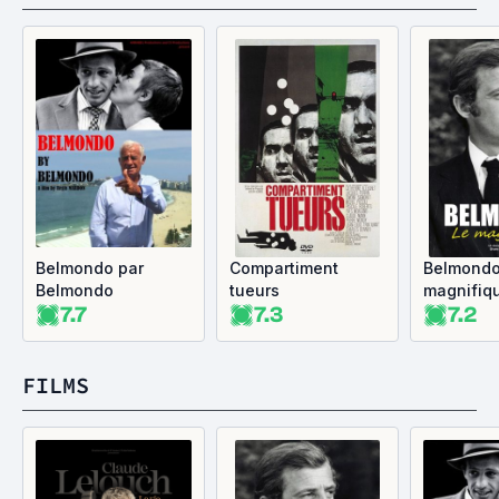
Belmondo par
Compartiment
Belmondo
Belmondo
tueurs
magnifiq
7.7
7.3
7.2
FILMS