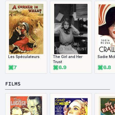
Les Spéculateurs
The Girl and Her
Sadie Mc
Trust
7
6.9
6.8
FILMS