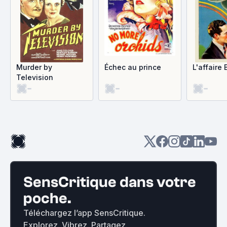
Murder by
Échec au prince
L'affaire
Television
-
-
-
SensCritique dans votre
poche.
Téléchargez l’app SensCritique.
Explorez. Vibrez. Partagez.