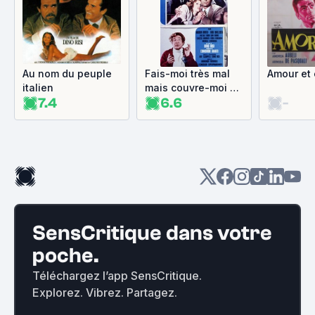
Au nom du peuple
Fais-moi très mal
Amour et
italien
mais couvre-moi de
7.4
6.6
-
baisers
SensCritique dans votre
poche.
Téléchargez l’app SensCritique.
Explorez. Vibrez. Partagez.