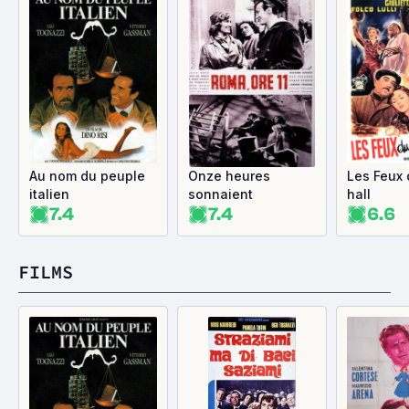
Au nom du peuple
Onze heures
Les Feux 
italien
sonnaient
hall
7.4
7.4
6.6
FILMS