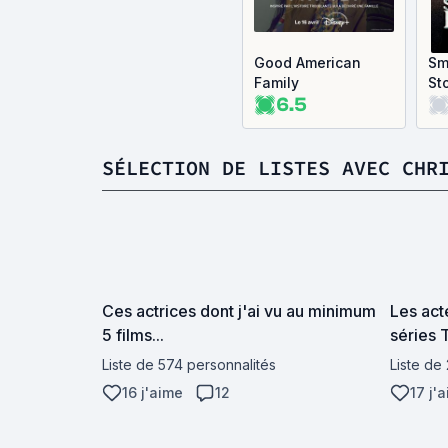
Good American
Sm
Family
St
6.5
SÉLECTION DE LISTES AVEC CHR
Ces actrices dont j'ai vu au minimum
Les act
5 films...
séries 
Liste de 574 personnalités
Liste de
16 j'aime
12
17 j'