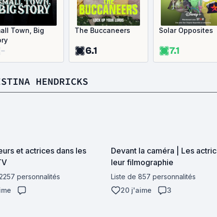
all Town, Big
The Buccaneers
Solar Opposites
ory
-
6.1
7.1
ISTINA HENDRICKS
eurs et actrices dans les
Devant la caméra | Les actric
TV
leur filmographie
 2257 personnalités
Liste de 857 personnalités
aime
20 j'aime
3