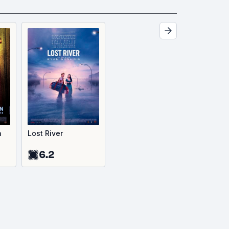
n
Lost River
6.2