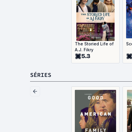
The Storied Life of
Sc
A.J. Fikry
5.3
SÉRIES