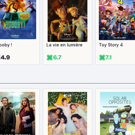
ooby !
La vie en lumière
Toy Story 4
4.9
6.7
7.1