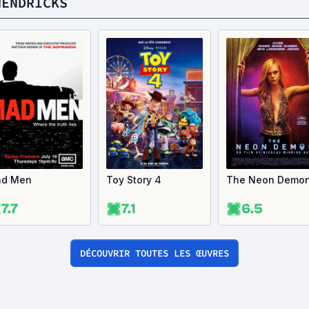
HENDRICKS
d Men
Toy Story 4
The Neon Demo
7.7
7.1
6.5
DÉCOUVRIR TOUTES LES ŒUVRES