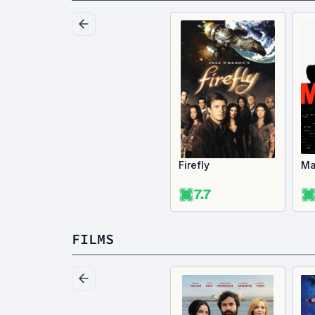
Firefly
Ma
7.7
FILMS