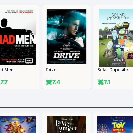
d Men
Drive
Solar Opposites
7.7
7.4
7.1