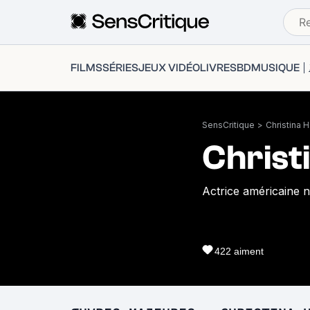
FILMS
SÉRIES
JEUX VIDÉO
LIVRES
BD
MUSIQUE
SensCritique
>
Christina 
Christ
Actrice américaine n
422
aiment