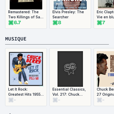
Remastered: The
Elvis Presley: The
Eric Clap
Two Killings of Sam
Searcher
Vie en bl
6.7
8
7
Cooke
MUSIQUE
Let It Rock:
Essential Classics,
Chuck Ber
Greatest Hits 1955-
Vol. 217: Chuck
27 Origina
-
-
-
60
Berry