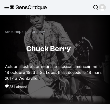
SensCritique
>
Chuck Berry
Chuck Berry
Acteur, illustrateur et artiste musical américain né le
18 octobre 1926 à St. Louis. Il est décédé le 18 mars
2017 à Wentzville.
281
aiment