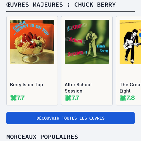
ŒUVRES MAJEURES : CHUCK BERRY
Berry Is on Top
After School
The Grea
Session
Eight
7.7
7.7
7.8
DÉCOUVRIR TOUTES LES ŒUVRES
MORCEAUX POPULAIRES