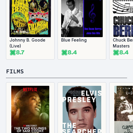
Johnny B. Goode
Blue Feeling
Chuck Ber
(Live)
Masters
8.7
8.4
8.4
FILMS