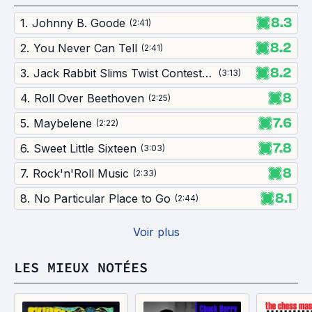
8.3
1
.
Johnny B. Goode
(
2:41
)
8.2
2
.
You Never Can Tell
(
2:41
)
8.2
3
.
Jack Rabbit Slims Twist Contest / You Never Can Tell
(
3:13
)
8
4
.
Roll Over Beethoven
(
2:25
)
7.6
5
.
Maybelene
(
2:22
)
7.8
6
.
Sweet Little Sixteen
(
3:03
)
8
7
.
Rock'n'Roll Music
(
2:33
)
8.1
8
.
No Particular Place to Go
(
2:44
)
Voir plus
LES MIEUX NOTÉES