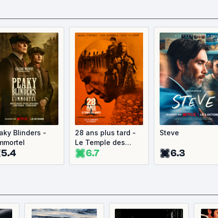
aky Blinders -
28 ans plus tard -
Steve
Immortel
Le Temple des
5.4
6.7
6.3
Morts