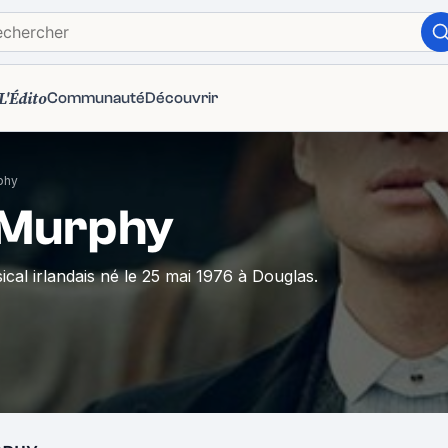
L'Édito
Communauté
Découvrir
rphy
n Murphy
ical irlandais né le 25 mai 1976 à Douglas.