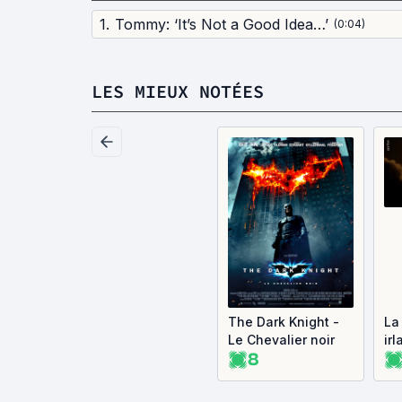
1
.
Tommy: ‘It’s Not a Good Idea…’
(
0:04
)
LES MIEUX NOTÉES
The Dark Knight -
La
Le Chevalier noir
ir
8