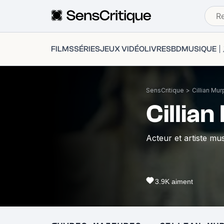
FILMS
SÉRIES
JEUX VIDÉO
LIVRES
BD
MUSIQUE
SensCritique
>
Cillian Mu
Cillia
Acteur et artiste mus
3.9K
aiment