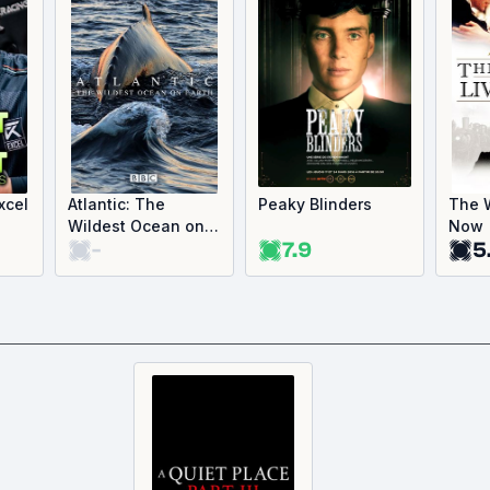
Excel
Atlantic: The
Peaky Blinders
The 
Wildest Ocean on
Now
-
7.9
5
Earth