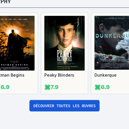
RPHY
tman Begins
Peaky Blinders
Dunkerque
6.9
7.9
6.9
DÉCOUVRIR TOUTES LES ŒUVRES