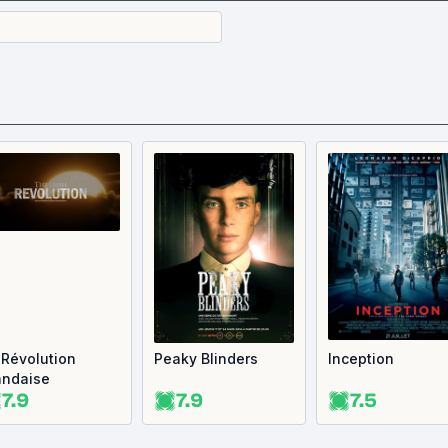
 Révolution
Peaky Blinders
Inception
landaise
7.9
7.9
7.5