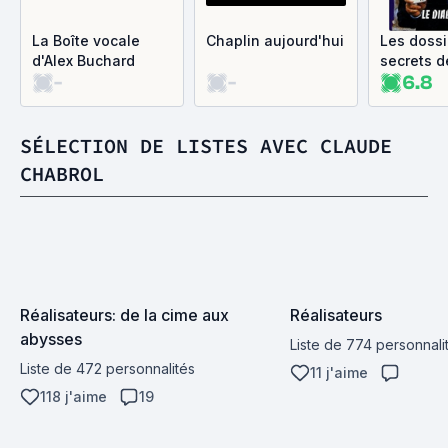
La Boîte vocale
Chaplin aujourd'hui
Les dossi
d'Alex Buchard
secrets d
-
-
6.8
l'inspect
Lavardin
SÉLECTION DE LISTES AVEC CLAUDE
CHABROL
Réalisateurs: de la cime aux 
Réalisateurs
abysses
Liste de 774 personnali
Liste de 472 personnalités
11 j'aime
118 j'aime
19