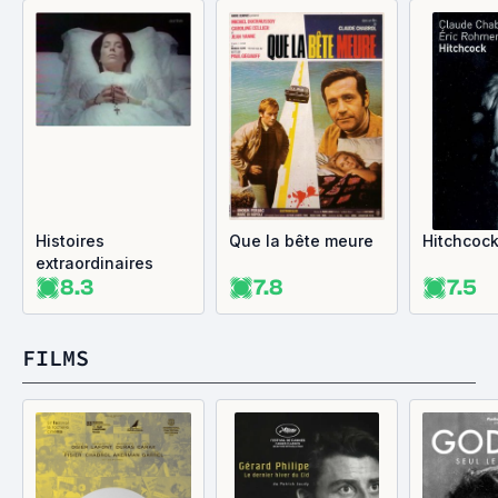
Histoires
Que la bête meure
Hitchcoc
extraordinaires
8.3
7.8
7.5
FILMS