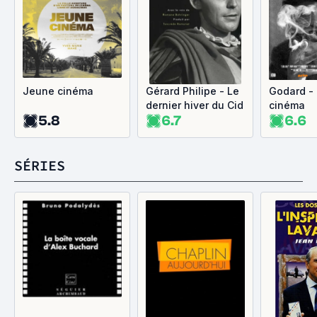
Jeune cinéma
Gérard Philipe - Le
Godard - 
dernier hiver du Cid
cinéma
5.8
6.7
6.6
SÉRIES