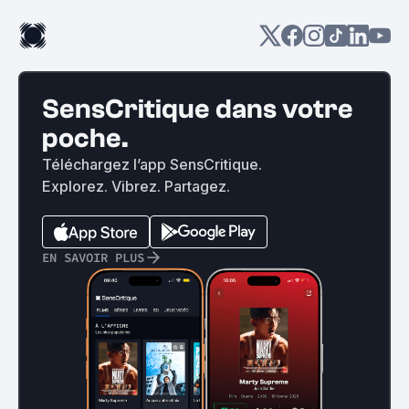
SensCritique dans votre
poche.
Téléchargez l’app SensCritique.
Explorez. Vibrez. Partagez.
EN SAVOIR PLUS