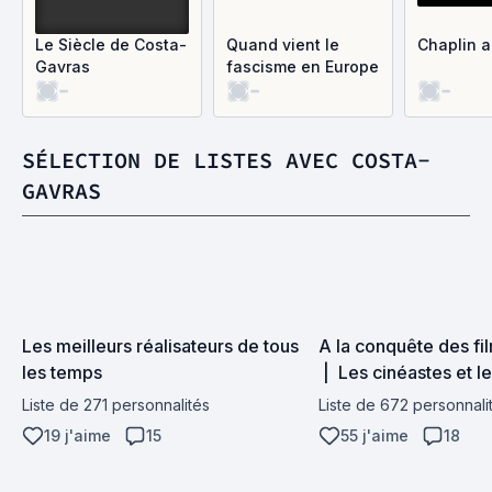
Le Siècle de Costa-
Quand vient le
Chaplin a
Gavras
fascisme en Europe
-
-
-
SÉLECTION DE LISTES AVEC COSTA-
GAVRAS
Les meilleurs réalisateurs de tous 
A la conquête des fil
les temps
 |  Les cinéastes et le
filmographie
Liste de 271 personnalités
Liste de 672 personnali
19 j'aime
15
55 j'aime
18