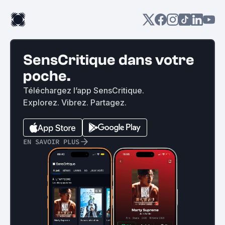
SensCritique dans votre
poche.
Téléchargez l’app SensCritique.
Explorez. Vibrez. Partagez.
EN SAVOIR PLUS