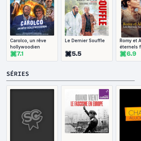
Carolco, un rêve
Le Dernier Souffle
Romy et A
hollywoodien
éternels 
7.1
5.5
6.9
SÉRIES