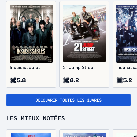
Insaisissables
21 Jump Street
Insaisiss
5.8
6.2
5.2
DÉCOUVRIR TOUTES LES ŒUVRES
LES MIEUX NOTÉES