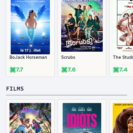
BoJack Horseman
Scrubs
The Stud
7.7
7.6
7.4
FILMS