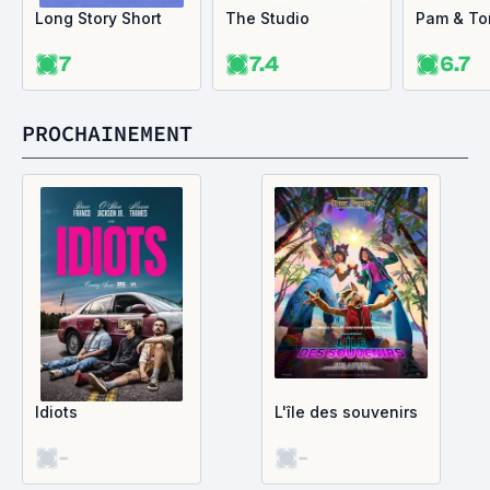
Long Story Short
The Studio
Pam & T
7
7.4
6.7
PROCHAINEMENT
Idiots
L'île des souvenirs
-
-