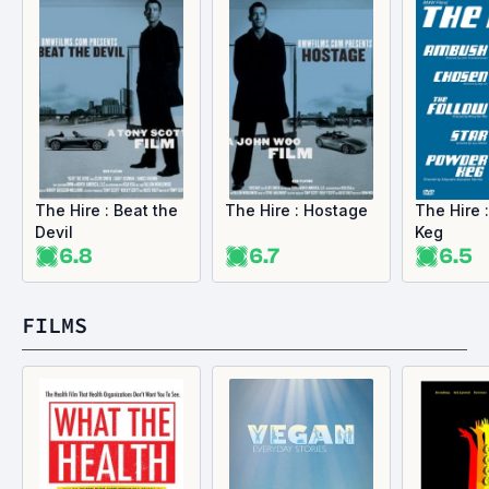
The Hire : Beat the
The Hire : Hostage
The Hire 
Devil
Keg
6.8
6.7
6.5
FILMS