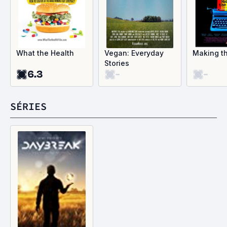
What the Health
Vegan: Everyday
Making t
Stories
6.3
-
-
SÉRIES