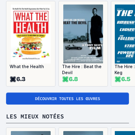
What the Health
The Hire : Beat the
The Hire 
Devil
Keg
6.3
6.8
6.5
DÉCOUVRIR TOUTES LES ŒUVRES
LES MIEUX NOTÉES