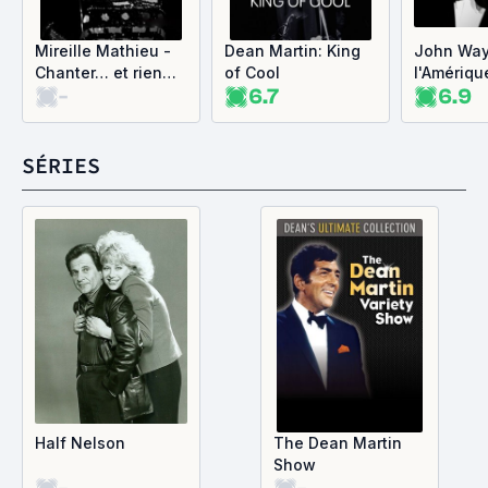
Mireille Mathieu -
Dean Martin: King
John Way
Chanter… et rien
of Cool
l'Amériqu
-
6.7
6.9
d'autre
prix
SÉRIES
Half Nelson
The Dean Martin
Show