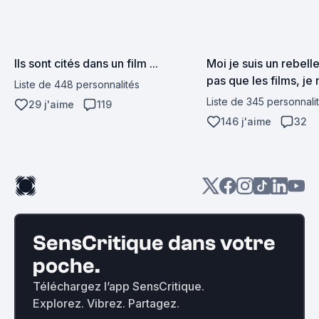
Ils sont cités dans un film ...
Moi je suis un rebelle
pas que les films, je 
Liste de 448 personnalités
acteurs aussi.
Liste de 345 personnali
29 j'aime
119
146 j'aime
32
SensCritique dans votre
poche.
Téléchargez l’app SensCritique.
Explorez. Vibrez. Partagez.