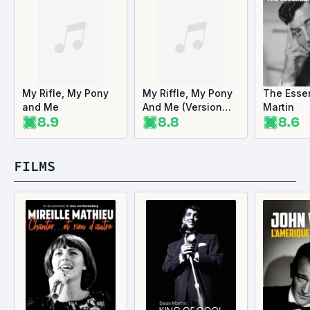
My Rifle, My Pony
My Riffle, My Pony
The Esse
and Me
And Me (Version
Martin
8.9
8.8
8.6
Film)
FILMS