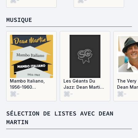
-
-
MUSIQUE
Mambo Italiano,
Les Géants Du
The Very 
1956-1960
Jazz: Dean Martin
Dean Mar
-
-
-
(Remastered)
Sings (Digital
Remaster 2024)
SÉLECTION DE LISTES AVEC DEAN
MARTIN