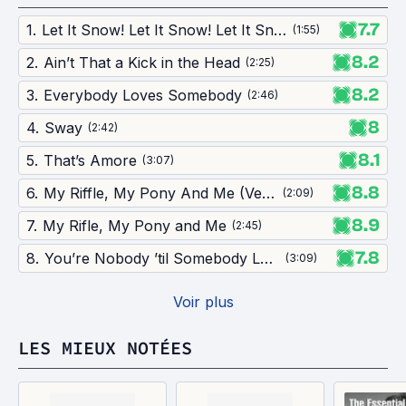
7.7
1
.
Let It Snow! Let It Snow! Let It Snow!
(
1:55
)
8.2
2
.
Ain’t That a Kick in the Head
(
2:25
)
8.2
3
.
Everybody Loves Somebody
(
2:46
)
8
4
.
Sway
(
2:42
)
8.1
5
.
That’s Amore
(
3:07
)
8.8
6
.
My Riffle, My Pony And Me (Version Film)
(
2:09
)
8.9
7
.
My Rifle, My Pony and Me
(
2:45
)
7.8
8
.
You’re Nobody ’til Somebody Loves You
(
3:09
)
Voir plus
LES MIEUX NOTÉES