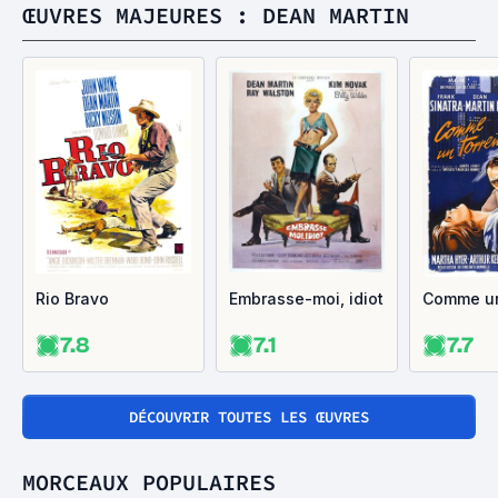
ŒUVRES MAJEURES : DEAN MARTIN
Rio Bravo
Embrasse-moi, idiot
Comme un
7.8
7.1
7.7
DÉCOUVRIR TOUTES LES ŒUVRES
MORCEAUX POPULAIRES