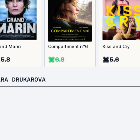
and Marin
Compartiment n°6
Kiss and Cry
5.8
6.8
5.6
ARA DRUKAROVA