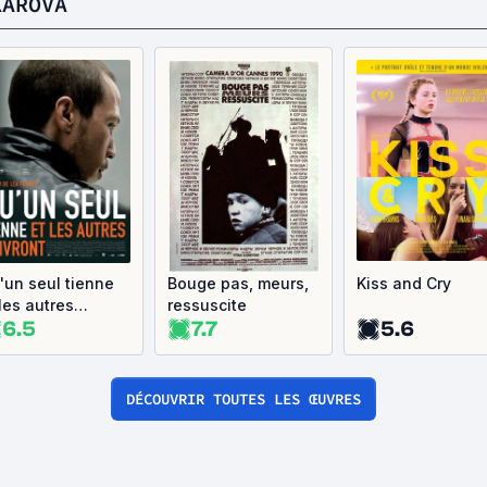
KAROVA
'un seul tienne
Bouge pas, meurs,
Kiss and Cry
 les autres
ressuscite
6.5
7.7
5.6
ivront
DÉCOUVRIR TOUTES LES ŒUVRES