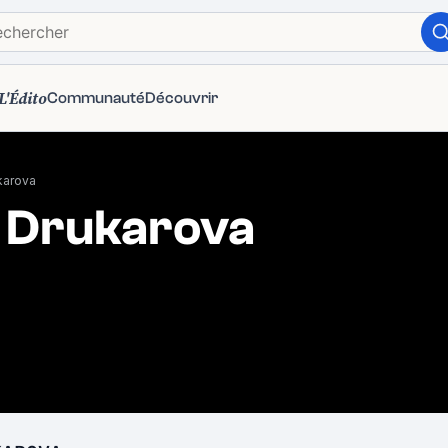
L'Édito
Communauté
Découvrir
karova
 Drukarova