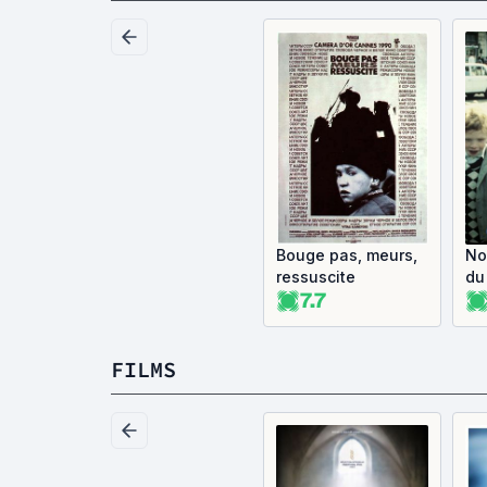
Bouge pas, meurs,
No
ressuscite
du
7.7
FILMS