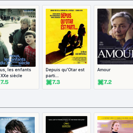
us, les enfants
Depuis qu'Otar est
Amour
 XXe siècle
parti...
7.5
7.3
7.2