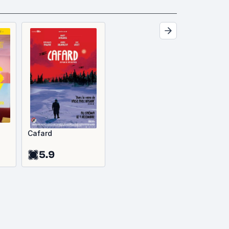
Cafard
5.9