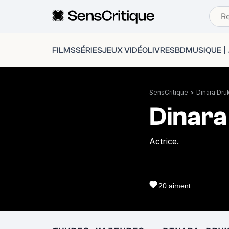
FILMS
SÉRIES
JEUX VIDÉO
LIVRES
BD
MUSIQUE
SensCritique
>
Dinara Dru
Dinara
Actrice.
20
aiment