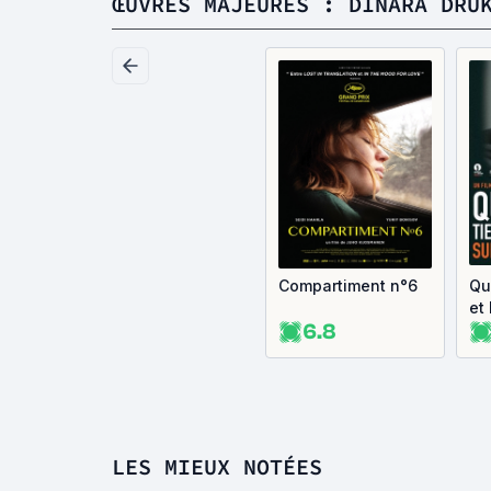
ŒUVRES MAJEURES : DINARA DRU
Compartiment n°6
Qu
et
6.8
su
LES MIEUX NOTÉES