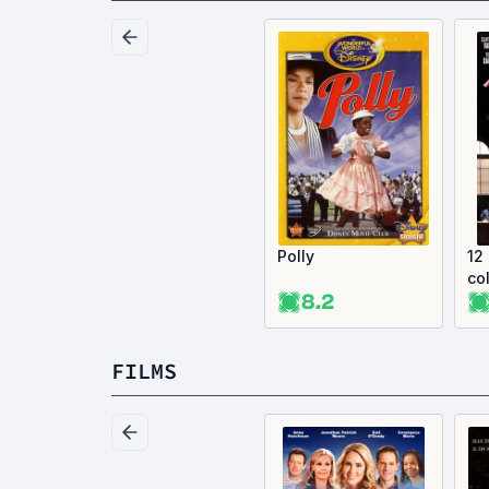
Polly
12
co
8.2
FILMS