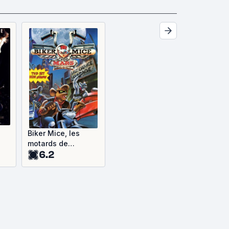
Biker Mice, les
motards de
6.2
l'espace