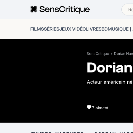
FILMS
SÉRIES
JEUX VIDÉO
LIVRES
BD
MUSIQUE
SensCritique
>
Dorian Ha
Doria
Acteur américain né
7
aiment