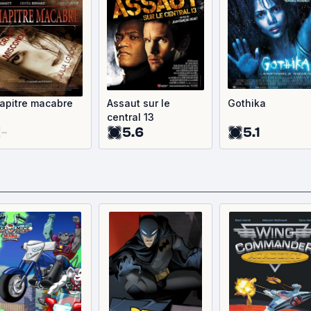
apitre macabre
Assaut sur le
Gothika
central 13
-
5.6
5.1