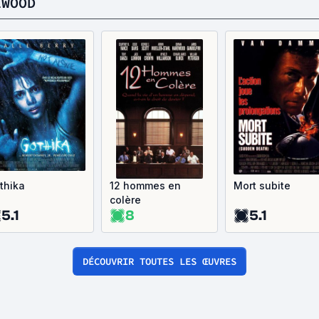
EWOOD
thika
12 hommes en
Mort subite
colère
5.1
8
5.1
DÉCOUVRIR TOUTES LES ŒUVRES