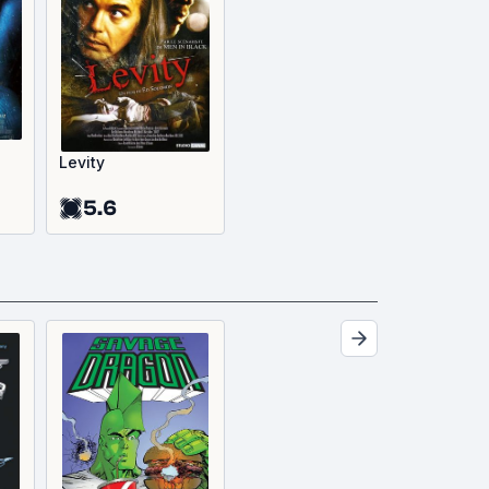
Levity
5.6