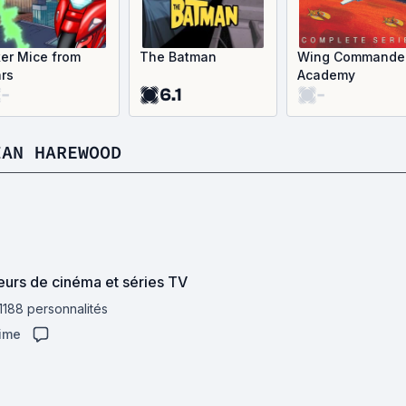
ker Mice from
The Batman
Wing Commande
rs
Academy
-
6.1
-
IAN HAREWOOD
eurs de cinéma et séries TV
 1188 personnalités
aime