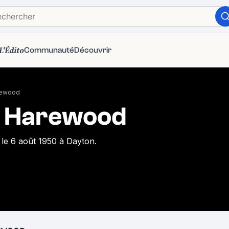
L'Édito
Communauté
Découvrir
rewood
n Harewood
 le 6 août 1950 à Dayton.