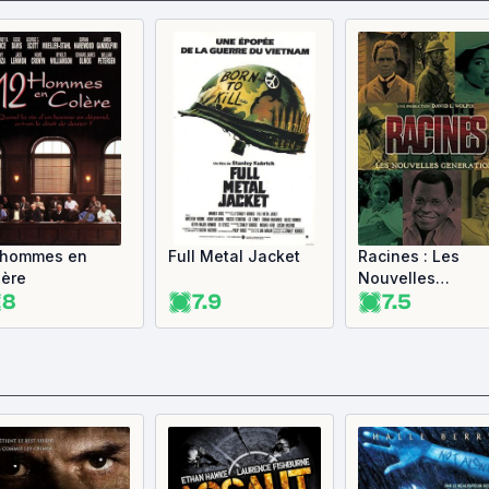
 hommes en
Full Metal Jacket
Racines : Les
lère
Nouvelles
8
7.9
7.5
Générations