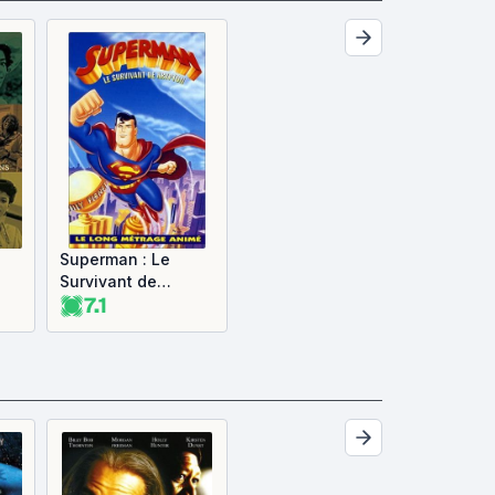
Superman : Le
Survivant de
7.1
Krypton