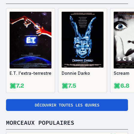
E.T. l'extra-terrestre
Donnie Darko
Scream
7.2
7.5
6.8
DÉCOUVRIR TOUTES LES ŒUVRES
MORCEAUX POPULAIRES