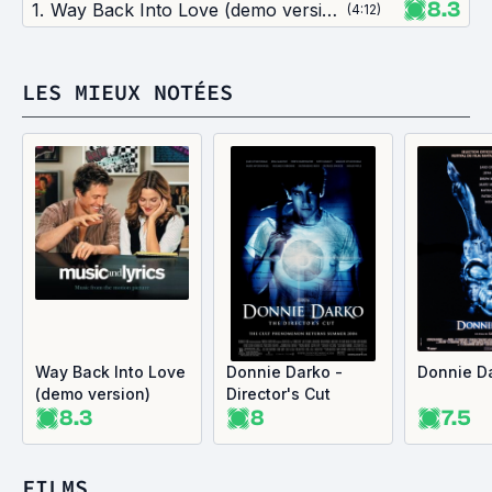
8.3
1
.
Way Back Into Love (demo version)
(
4:12
)
LES MIEUX NOTÉES
Way Back Into Love
Donnie Darko -
Donnie D
(demo version)
Director's Cut
8.3
8
7.5
FILMS