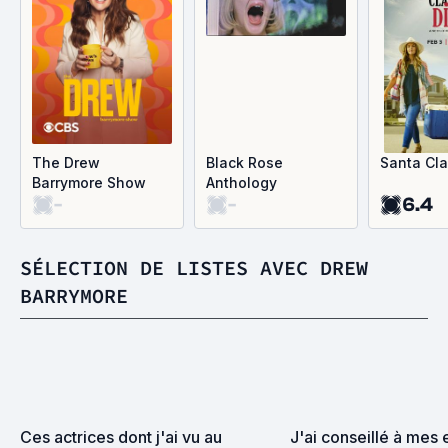
The Drew
Black Rose
Santa Cla
Barrymore Show
Anthology
-
-
6.4
SÉLECTION DE LISTES AVEC DREW
BARRYMORE
Ces actrices dont j'ai vu au 
J'ai conseillé à mes 