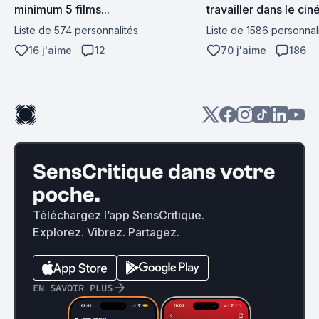
minimum 5 films...
travailler dans le cin
bien payé et on est n
Liste de 574 personnalités
Liste de 1586 personnal
16 j'aime
12
70 j'aime
186
SensCritique dans votre
poche.
Téléchargez l’app SensCritique.
Explorez. Vibrez. Partagez.
EN SAVOIR PLUS