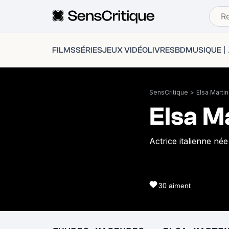
FILMS
SÉRIES
JEUX VIDÉO
LIVRES
BD
MUSIQUE
SensCritique
>
Elsa Martine
Elsa Ma
Actrice italienne née
30
aiment