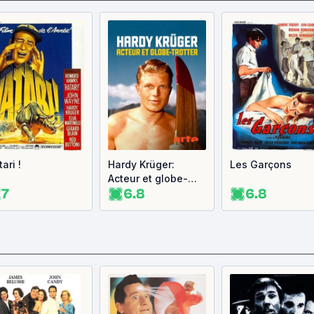
ari !
Hardy Krüger:
Les Garçons
Acteur et globe-
7
6.8
6.8
trotter