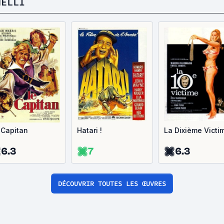
NELLI
 Capitan
Hatari !
La Dixième Victi
6.3
7
6.3
DÉCOUVRIR TOUTES LES ŒUVRES