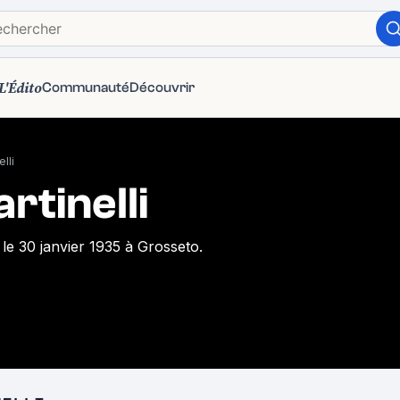
L'Édito
Communauté
Découvrir
lli
rtinelli
 le 30 janvier 1935 à Grosseto.