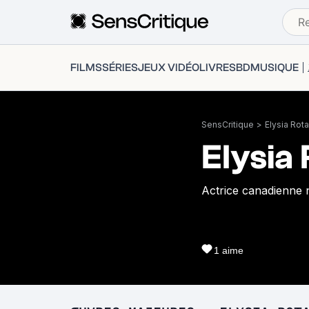
FILMS
SÉRIES
JEUX VIDÉO
LIVRES
BD
MUSIQUE
SensCritique
>
Elysia Rota
Elysia
Actrice canadienne 
1
aime