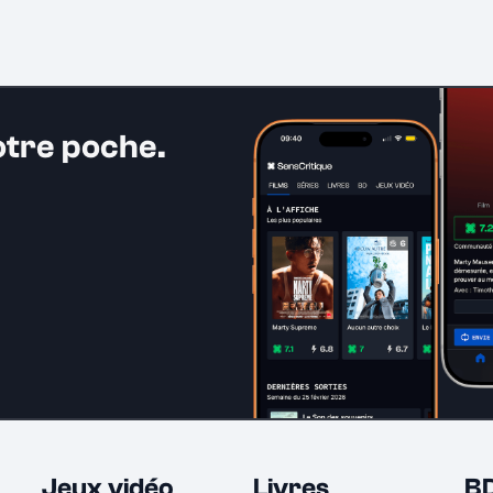
otre poche.
Jeux vidéo
Livres
B