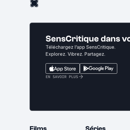
SensCritique dans v
Téléchargez l’app SensCritique.
Explorez. Vibrez. Partagez.
EN SAVOIR PLUS
Films
Séries