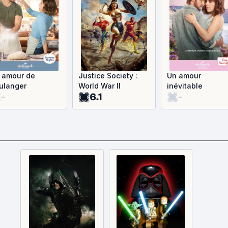
 amour de
Justice Society :
Un amour
ulanger
World War II
inévitable
-
6.1
-