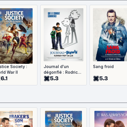
stice Society :
Journal d'un
Sang froid
rld War II
dégonflé : Rodrick
6.1
5.3
5.3
fait sa loi