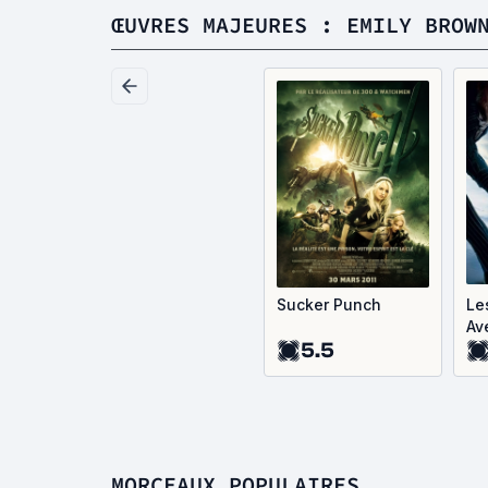
ŒUVRES MAJEURES : EMILY BROW
Sucker Punch
Le
Av
5.5
or
Ba
MORCEAUX POPULAIRES