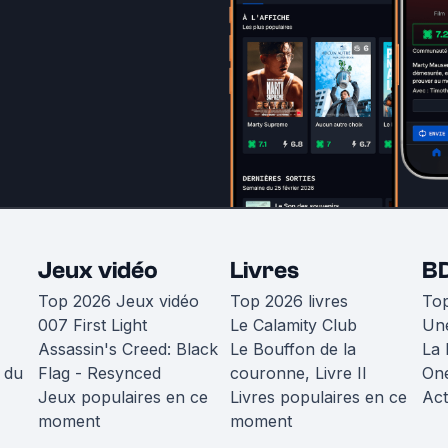
Jeux vidéo
Livres
B
Top 2026 Jeux vidéo
Top 2026 livres
To
007 First Light
Le Calamity Club
Une
Assassin's Creed: Black
Le Bouffon de la
La 
 du
Flag - Resynced
couronne, Livre II
One
Jeux populaires en ce
Livres populaires en ce
Act
moment
moment