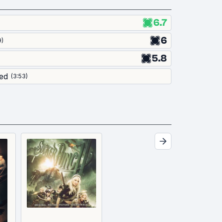
6.7
6
9
)
5.8
ed
(
3:53
)