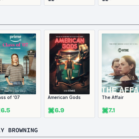
ass of ‘07
American Gods
The Affair
6.5
6.9
7.1
LY BROWNING