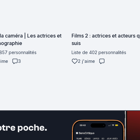
la caméra | Les actrices et
Films 2 : actrices et acteurs 
lmographie
suis
 857 personnalités
Liste de 402 personnalités
aime
3
2 j'aime
otre poche.