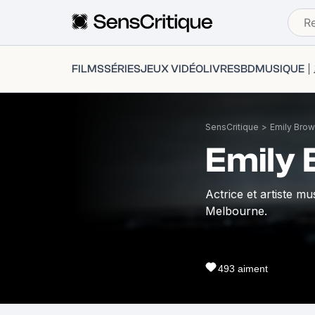
FILMS
SÉRIES
JEUX VIDÉO
LIVRES
BD
MUSIQUE
SensCritique
>
Emily Brow
Emily 
Actrice et artiste m
Melbourne.
493
aiment