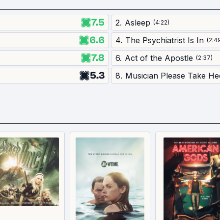
7.5
2
.
Asleep
(
4:22
)
6.6
4
.
The Psychiatrist Is In
(
2:4
7.8
6
.
Act of the Apostle
(
2:37
)
5.3
8
.
Musician Please Take He