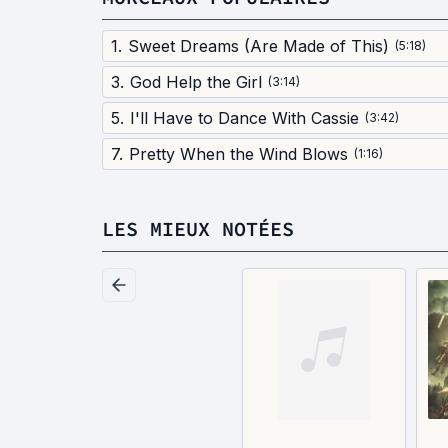
1
.
Sweet Dreams (Are Made of This)
(
5:18
)
3
.
God Help the Girl
(
3:14
)
5
.
I'll Have to Dance With Cassie
(
3:42
)
7
.
Pretty When the Wind Blows
(
1:16
)
LES MIEUX NOTÉES