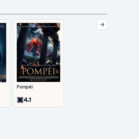
Pompéi
4.1