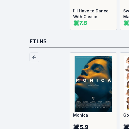
I'll Have to Dance
Sw
With Cassie
Ma
7.8
FILMS
Monica
Go
5.9