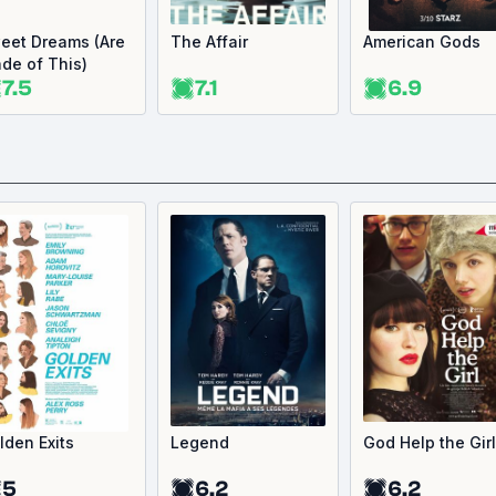
eet Dreams (Are
The Affair
American Gods
de of This)
7.5
7.1
6.9
lden Exits
Legend
God Help the Girl
5
6.2
6.2