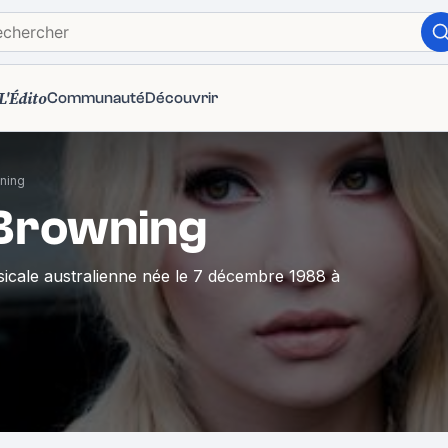
L'Édito
Communauté
Découvrir
ning
Browning
usicale australienne née le 7 décembre 1988 à