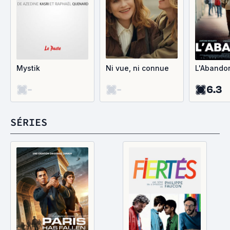
Mystik
Ni vue, ni connue
L'Abando
-
-
6.3
SÉRIES