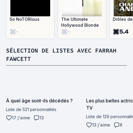
So NoTORIous
The Ultimate
Drôles d
Hollywood Blonde
-
-
5.4
SÉLECTION DE LISTES AVEC FARRAH
FAWCETT
À quel âge sont-ils décédés ?
Les plus belles actric
TV
Liste de 521 personnalités
Liste de 129 personnalit
17 j'aime
13
13 j'aime
8