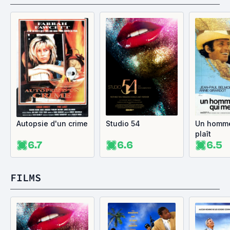
Autopsie d'un crime
Studio 54
Un homme
plaît
6.7
6.6
6.5
FILMS