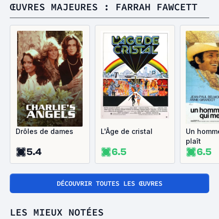
ŒUVRES MAJEURES : FARRAH FAWCETT
Drôles de dames
L'Âge de cristal
Un homme
plaît
5.4
6.5
6.5
DÉCOUVRIR TOUTES LES ŒUVRES
LES MIEUX NOTÉES