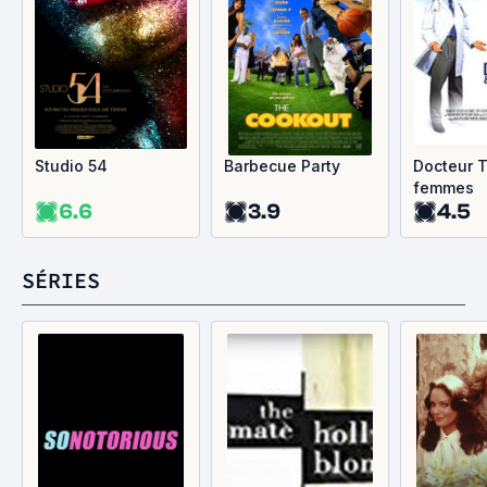
Studio 54
Barbecue Party
Docteur T
femmes
6.6
3.9
4.5
SÉRIES