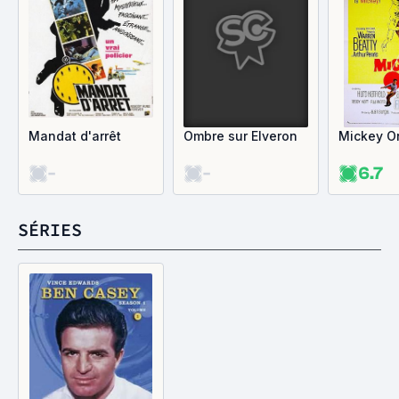
Mandat d'arrêt
Ombre sur Elveron
Mickey O
-
-
6.7
SÉRIES