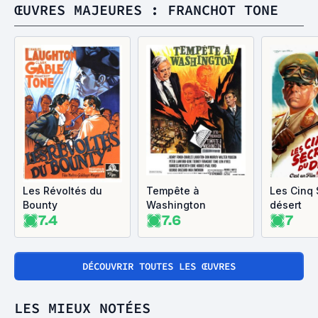
ŒUVRES MAJEURES : FRANCHOT TONE
Les Révoltés du
Tempête à
Les Cinq 
Bounty
Washington
désert
7.4
7.6
7
DÉCOUVRIR TOUTES LES ŒUVRES
LES MIEUX NOTÉES