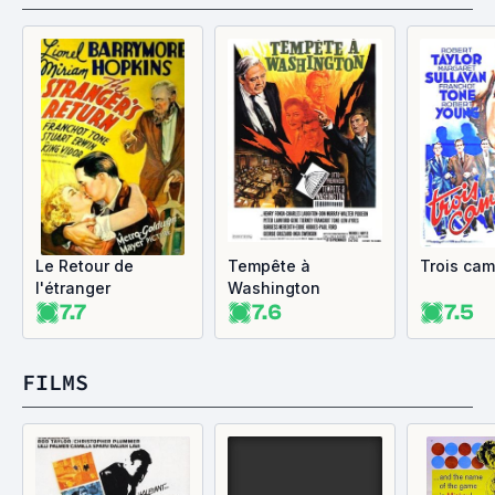
Le Retour de
Tempête à
Trois ca
l'étranger
Washington
7.7
7.6
7.5
FILMS