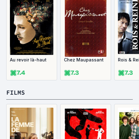
Au revoir là-haut
Chez Maupassant
Rois & Re
7.4
7.3
7.3
FILMS