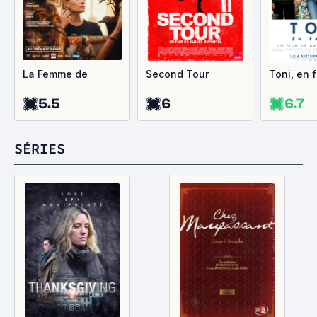
La Femme de
Second Tour
Toni, en 
5.5
6
6.7
SÉRIES