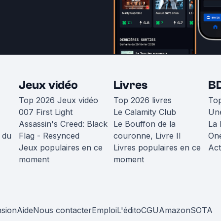
Jeux vidéo
Livres
B
Top 2026 Jeux vidéo
Top 2026 livres
To
007 First Light
Le Calamity Club
Une
Assassin's Creed: Black
Le Bouffon de la
La 
 du
Flag - Resynced
couronne, Livre II
One
Jeux populaires en ce
Livres populaires en ce
Act
moment
moment
nsion
Aide
Nous contacter
Emploi
L'édito
CGU
Amazon
SOTA