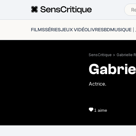
FILMS
SÉRIES
JEUX VIDÉO
LIVRES
BD
MUSIQUE
SensCritique
>
Gabrielle 
Gabrie
Actrice.
1
aime