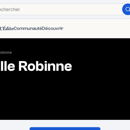
L'Édito
Communauté
Découvrir
Robinne
lle Robinne