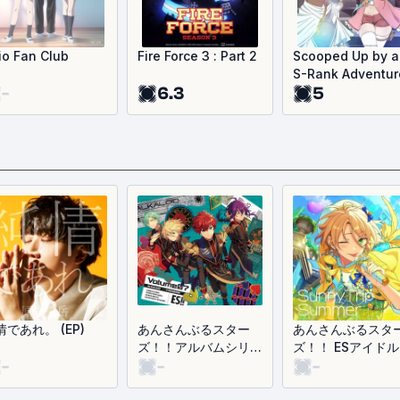
rio Fan Club
Fire Force 3 : Part 2
Scooped Up by a
S-Rank Adventur
-
6.3
5
情であれ。 (EP)
あんさんぶるスター
あんさんぶるスタ
ズ！！アルバムシリー
ズ！！ ESアイド
-
-
-
ズ 『TRIP』
ング Season5
ALKALOID
ALKALOID「Sunn