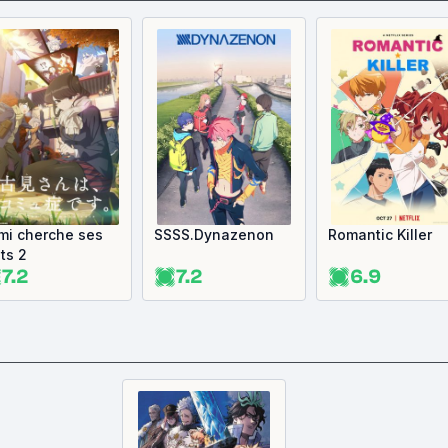
mi cherche ses
SSSS.Dynazenon
Romantic Killer
ts 2
7.2
7.2
6.9