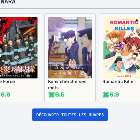
IWARA
re Force
Komi cherche ses
Romantic Killer
mots
6.6
6.5
6.9
DÉCOUVRIR TOUTES LES ŒUVRES