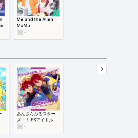
n
Me and the Alien
er
MuMu
-
ー
あんさんぶるスター
ルソ
ズ！！ ESアイドルソ
-
ング Extra ALKALOID
yTr
& Crazy:B (EP)