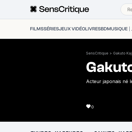
FILMS
SÉRIES
JEUX VIDÉO
LIVRES
BD
MUSIQUE
SensCritique
>
Gakuto Kaj
Gakuto
Acteur japonais né 
0