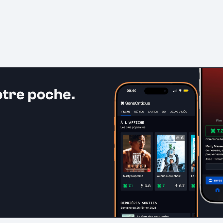
ip Summer」
(Single)
otre poche.