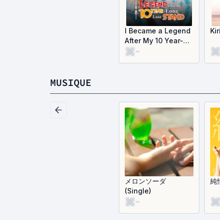
I Became a Legend
Ki
After My 10 Year-
-
Long Last Stand
MUSIQUE
メロンソーダ
純
(Single)
-