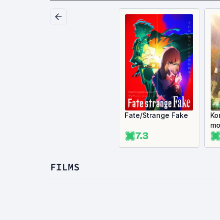
Fate/Strange Fake
Ko
mo
7.3
FILMS