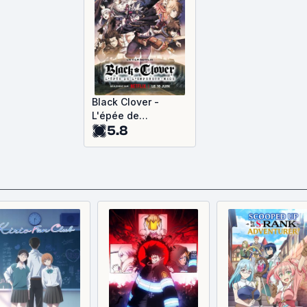
Black Clover -
L'épée de
5.8
l'Empereur-Mage