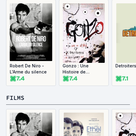
Robert De Niro -
Gonzo : Une
Detroiter
L'Arme du silence
Histoire de
7.4
7.4
7.1
L'Amérique des
Années 70
FILMS