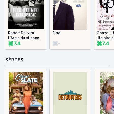
Robert De Niro -
Ethel
Gonzo : 
L'Arme du silence
Histoire 
7.4
-
7.4
L'Amériq
Années 7
SÉRIES