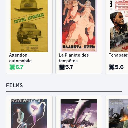
Attention,
La Planète des
Tchapaïe
automobile
tempêtes
6.7
5.7
5.6
FILMS