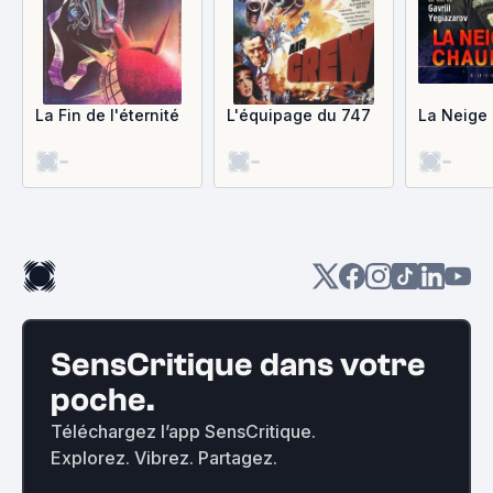
La Fin de l'éternité
L'équipage du 747
La Neige
-
-
-
SensCritique dans votre
poche.
Téléchargez l’app SensCritique.
Explorez. Vibrez. Partagez.