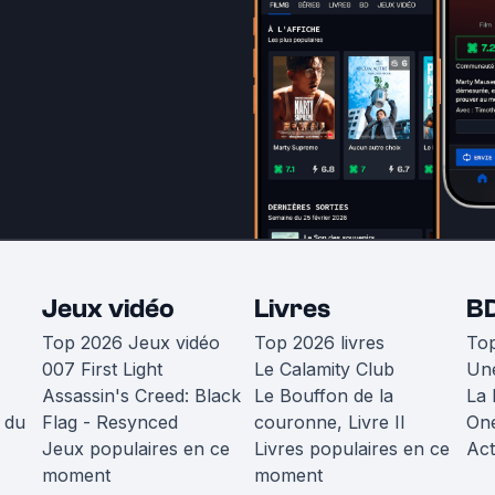
Jeux vidéo
Livres
B
Top 2026 Jeux vidéo
Top 2026 livres
To
007 First Light
Le Calamity Club
Une
Assassin's Creed: Black
Le Bouffon de la
La 
 du
Flag - Resynced
couronne, Livre II
One
Jeux populaires en ce
Livres populaires en ce
Act
moment
moment