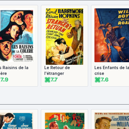
s Raisins de la
Le Retour de
Les Enfants de l
lère
l'étranger
crise
7.9
7.7
7.6