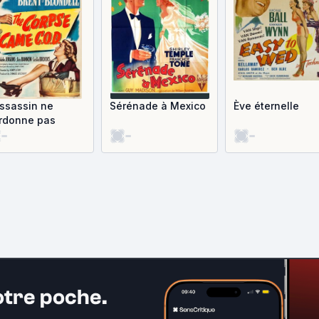
assassin ne
Sérénade à Mexico
Ève éternelle
rdonne pas
-
-
-
otre poche.