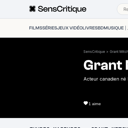
FILMS
SÉRIES
JEUX VIDÉO
LIVRES
BD
MUSIQUE
SensCritique
>
Grant Mitch
Grant 
Acteur canadien né le
1
aime