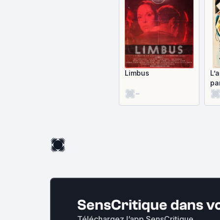
Limbus
L’
pa
-
SensCritique dans v
Téléchargez l’app SensCritique.