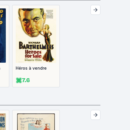
a
Héros à vendre
7.6