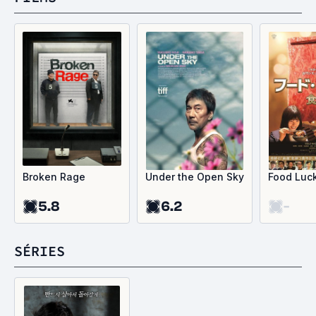
Broken Rage
Under the Open Sky
Food Luc
5.8
6.2
-
SÉRIES