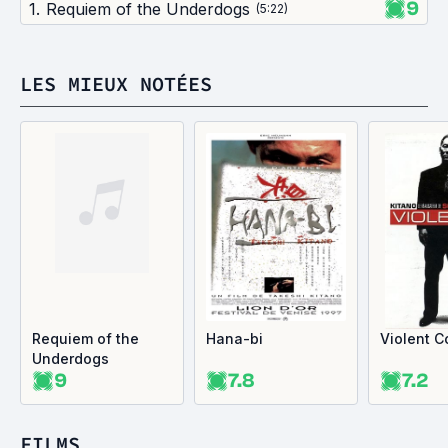
9
1
.
Requiem of the Underdogs
(
5:22
)
LES MIEUX NOTÉES
Requiem of the
Hana-bi
Violent C
Underdogs
9
7.8
7.2
FILMS