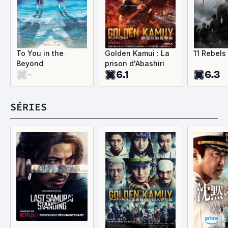
To You in the
Golden Kamui : La
11 Rebels
Beyond
prison d'Abashiri
-
6.1
6.3
SÉRIES