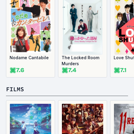
Nodame Cantabile
The Locked Room
Love Shuf
Murders
7.6
7.4
7.1
FILMS