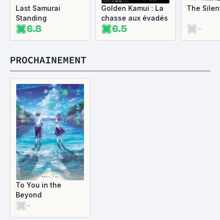
Last Samurai
Golden Kamui : La
The Silen
Standing
chasse aux évadés
6.8
6.5
-
PROCHAINEMENT
To You in the
Beyond
-