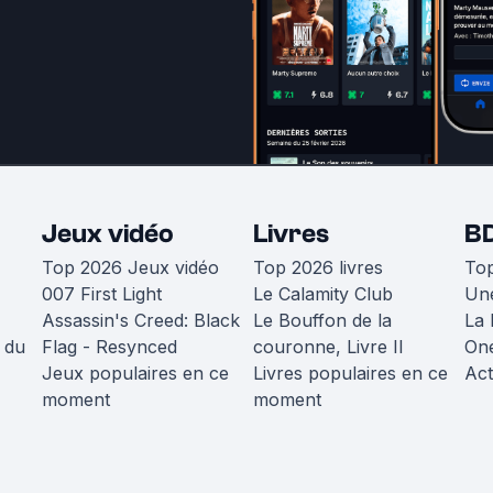
Jeux vidéo
Livres
B
Top 2026 Jeux vidéo
Top 2026 livres
To
007 First Light
Le Calamity Club
Une
Assassin's Creed: Black
Le Bouffon de la
La 
 du
Flag - Resynced
couronne, Livre II
One
Jeux populaires en ce
Livres populaires en ce
Act
moment
moment