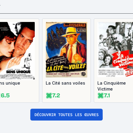
F
ns unique
La Cité sans voiles
La Cinquième
Victime
6.5
7.2
7.1
DÉCOUVRIR TOUTES LES ŒUVRES