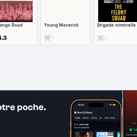
mingo Road
Young Maverick
Brigade criminelle
4.3
-
-
otre poche.