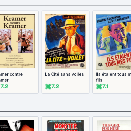
amer contre
La Cité sans voiles
Ils étaient tous 
amer
fils
7.2
7.2
7.1