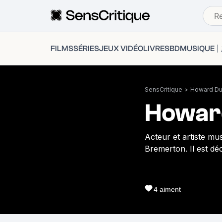
FILMS
SÉRIES
JEUX VIDÉO
LIVRES
BD
MUSIQUE
SensCritique
>
Howard Du
Howar
Acteur et artiste mu
Bremerton. Il est déc
4
aiment