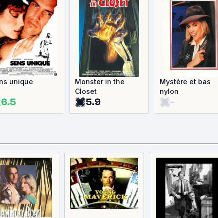
ns unique
Monster in the
Mystère et bas
Closet
nylon
6.5
5.9
-