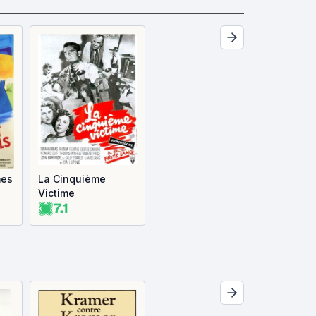
mes
La Cinquième
Victime
7.1