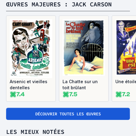
ŒUVRES MAJEURES : JACK CARSON
Arsenic et vieilles
La Chatte sur un
Une étoil
dentelles
toit brûlant
7.4
7.5
7.2
DÉCOUVRIR TOUTES LES ŒUVRES
LES MIEUX NOTÉES