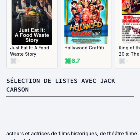
Just Eat It: A Food
Hollywood Graffiti
King of t
Waste Story
20's: The
-
6.7
-
Arnold Ro
SÉLECTION DE LISTES AVEC JACK
CARSON
acteurs et actrices de films historiques, de théâtre filmé 