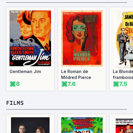
Gentleman Jim
Le Roman de
La Blond
Mildred Pierce
frambois
8
7.6
7.5
FILMS