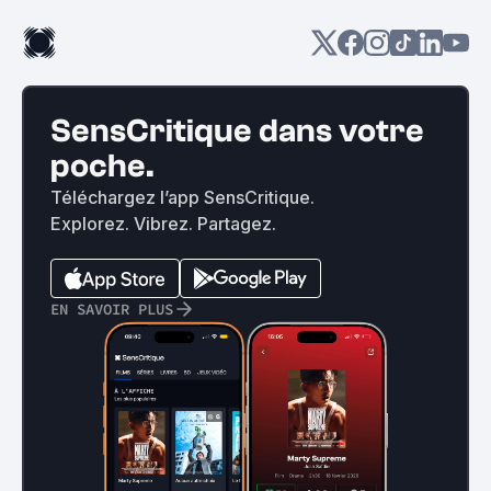
SensCritique dans votre
poche.
Téléchargez l’app SensCritique.
Explorez. Vibrez. Partagez.
EN SAVOIR PLUS