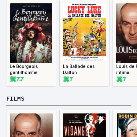
Le Bourgeois
La Ballade des
Louis de
gentilhomme
Dalton
intime
7.7
7
7
FILMS