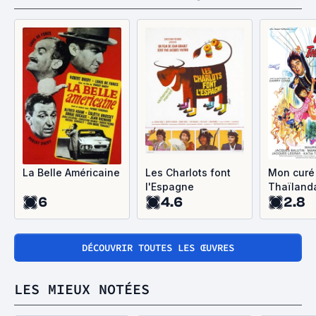
La Belle Américaine
Les Charlots font
Mon curé
l'Espagne
Thaïland
6
4.6
2.8
DÉCOUVRIR TOUTES LES ŒUVRES
LES MIEUX NOTÉES