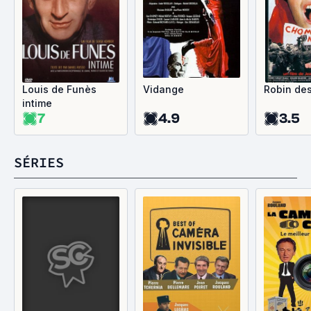
Louis de Funès
Vidange
Robin de
intime
7
4.9
3.5
SÉRIES