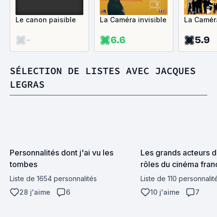
Le canon paisible
La Caméra invisible
La Camér
-
6.6
5.9
SÉLECTION DE LISTES AVEC JACQUES
LEGRAS
Personnalités dont j'ai vu les 
Les grands acteurs d
tombes
rôles du cinéma fran
Liste de 1654 personnalités
Liste de 110 personnalit
28 j'aime
6
10 j'aime
7