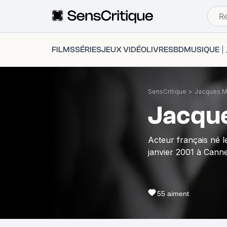
FILMS
SÉRIES
JEUX VIDÉO
LIVRES
BD
MUSIQUE
SensCritique
>
Jacques M
Jacqu
Acteur français né l
janvier 2001 à Canne
55
aiment