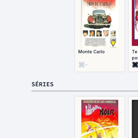
Monte Carlo
Te
pou
-
SÉRIES