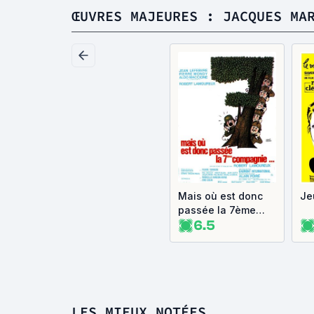
ŒUVRES MAJEURES : JACQUES MA
Mais où est donc
Je
passée la 7ème
6.5
compagnie...
LES MIEUX NOTÉES