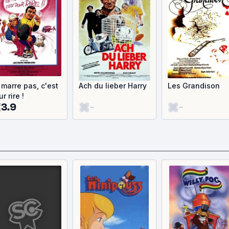
 marre pas, c'est
Ach du lieber Harry
Les Grandison
r rire !
3.9
-
-