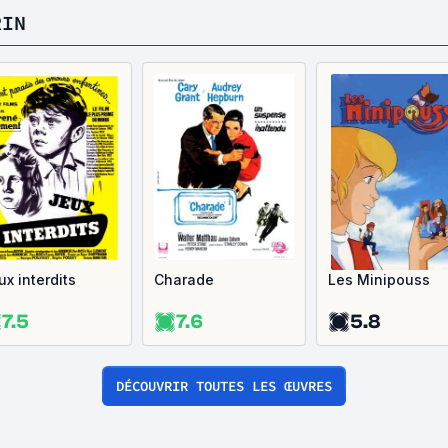
RIN
ux interdits
Charade
Les Minipouss
7.5
7.6
5.8
DÉCOUVRIR TOUTES LES ŒUVRES