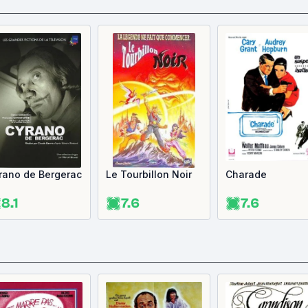
rano de Bergerac
Le Tourbillon Noir
Charade
8.1
7.6
7.6