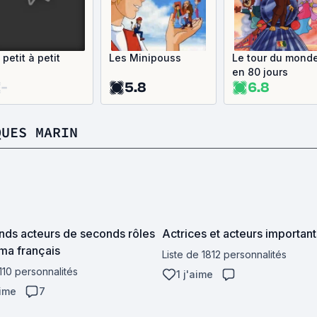
i petit à petit
Les Minipouss
Le tour du mond
en 80 jours
-
5.8
6.8
QUES MARIN
nds acteurs de seconds rôles
Actrices et acteurs important
ma français
Liste de 1812 personnalités
110 personnalités
1 j'aime
aime
7