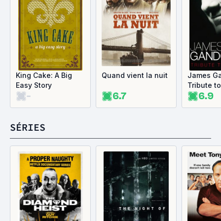
King Cake: A Big
Quand vient la nuit
James Gan
Easy Story
Tribute to
-
6.7
6.9
SÉRIES