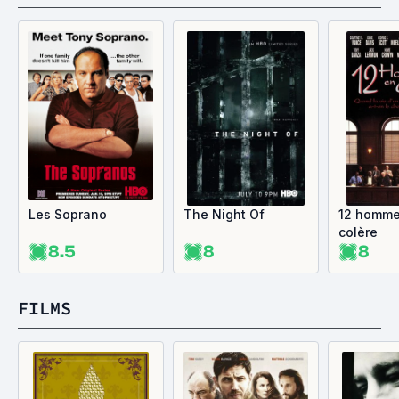
Les Soprano
The Night Of
12 homme
colère
8.5
8
8
FILMS