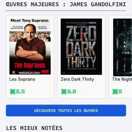
ŒUVRES MAJEURES : JAMES GANDOLFINI
Les Soprano
Zero Dark Thirty
The Nigh
8.5
6.8
8
DÉCOUVRIR TOUTES LES ŒUVRES
LES MIEUX NOTÉES