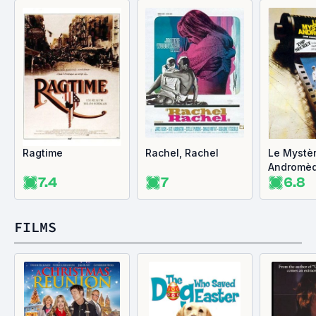
Ragtime
Rachel, Rachel
Le Mystè
Andromè
7.4
7
6.8
FILMS