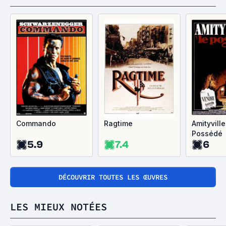
Commando
Ragtime
Amityville
Possédé
5.9
7.4
6
DÉCOUVRIR TOUTES LES ŒUVRES
LES MIEUX NOTÉES