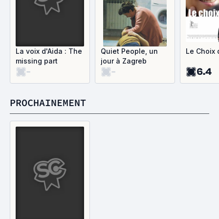
La voix d'Aida : The
Quiet People, un
Le Choix
missing part
jour à Zagreb
-
-
6.4
PROCHAINEMENT