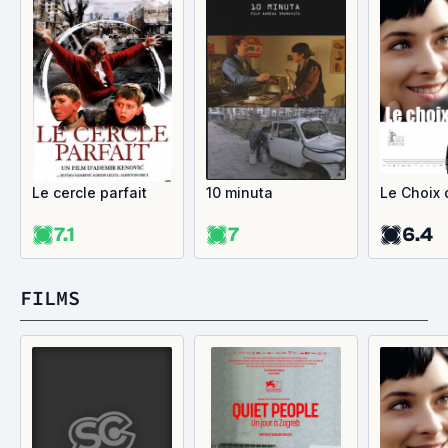
Le cercle parfait
10 minuta
Le Choix
7.1
7
6.4
FILMS