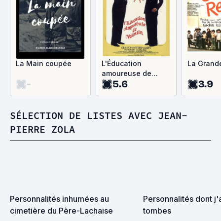
La Main coupée
L'Éducation
La Grand
amoureuse de
-
5.6
3.9
Valentin
SÉLECTION DE LISTES AVEC JEAN-
PIERRE ZOLA
Personnalités inhumées au 
Personnalités dont j'a
cimetière du Père-Lachaise
tombes