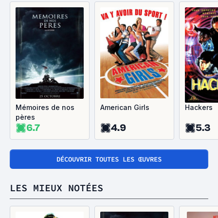
Mémoires de nos
American Girls
Hackers
pères
6.7
4.9
5.3
DÉCOUVRIR TOUTES LES ŒUVRES
LES MIEUX NOTÉES