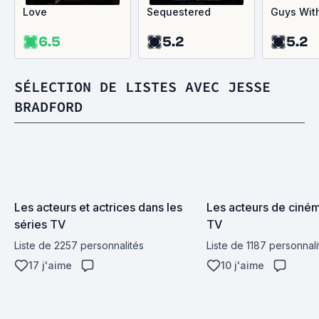
Love
Sequestered
Guys Wit
6.5
5.2
5.2
SÉLECTION DE LISTES AVEC JESSE
BRADFORD
Les acteurs et actrices dans les 
Les acteurs de cinéma
séries TV
TV
Liste de 2257 personnalités
Liste de 1187 personnali
17 j'aime
10 j'aime