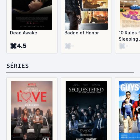
Dead Awake
Badge of Honor
10 Rules 
Sleeping
4.5
-
-
SÉRIES