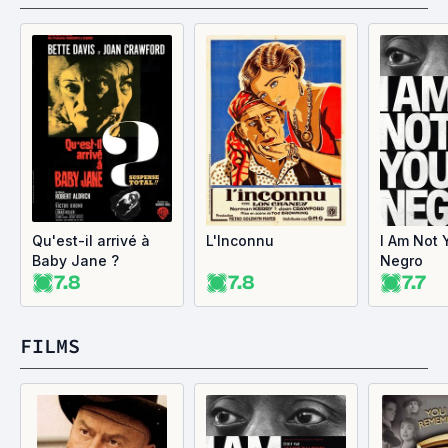
Qu'est-il arrivé à
L'Inconnu
I Am Not 
Baby Jane ?
Negro
7.8
7.8
7.7
FILMS