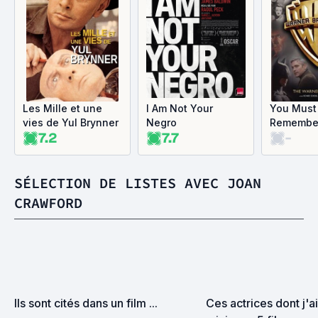
Les Mille et une
I Am Not Your
You Must
vies de Yul Brynner
Negro
Remember
7.2
7.7
-
The Warn
Story
SÉLECTION DE LISTES AVEC JOAN
CRAWFORD
Ils sont cités dans un film ...
Ces actrices dont j'ai