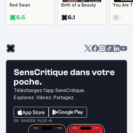
Red Swan
Birth of a Beauty
You Are 
6.5
6.1
-
SensCritique dans votre
poche.
Téléchargez l’app SensCritique.
Explorez. Vibrez. Partagez.
EN SAVOIR PLUS