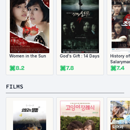
Women in the Sun
God's Gift : 14 Days
History of
Salaryma
8.2
7.8
7.4
FILMS