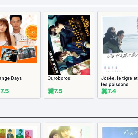
ange Days
Ouroboros
Josée, le tigre et
les poissons
7.5
7.5
7.4