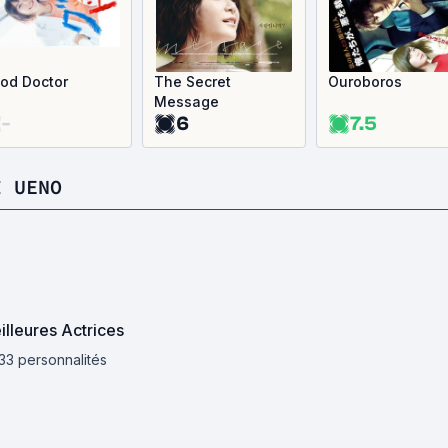
od Doctor
The Secret
Ouroboros
Message
-
6
7.5
I UENO
lleures Actrices
 33 personnalités