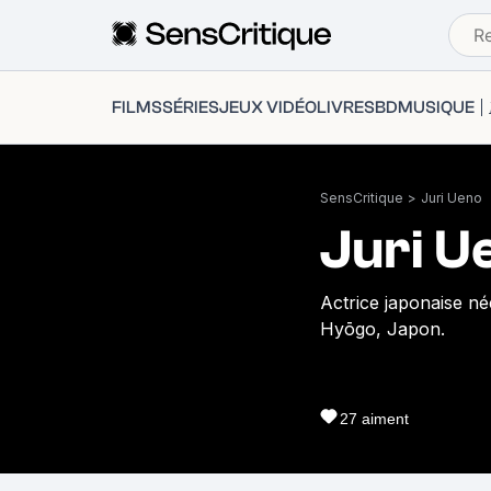
FILMS
SÉRIES
JEUX VIDÉO
LIVRES
BD
MUSIQUE
SensCritique
>
Juri Ueno
Juri U
Actrice japonaise n
Hyōgo, Japon.
27
aiment