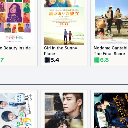
e Beauty Inside
Girl in the Sunny
Nodame Cantabil
Place
The Final Score 
7
5.4
6.8
Part 2