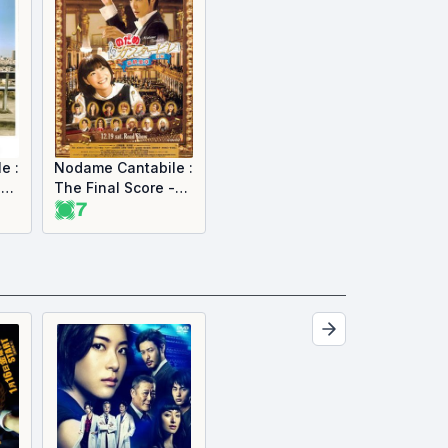
e :
Nodame Cantabile :
-
The Final Score -
7
Part 1