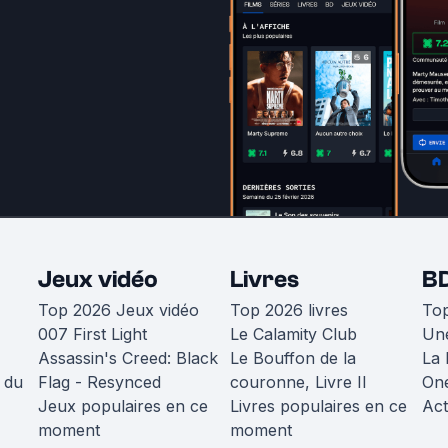
Jeux vidéo
Livres
B
Top 2026 Jeux vidéo
Top 2026 livres
To
007 First Light
Le Calamity Club
Une
Assassin's Creed: Black
Le Bouffon de la
La 
 du
Flag - Resynced
couronne, Livre II
One
Jeux populaires en ce
Livres populaires en ce
Act
moment
moment