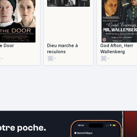
e Door
Dieu marche à
God Afton, Herr
reculons
Wallenberg
-
-
-
otre poche.