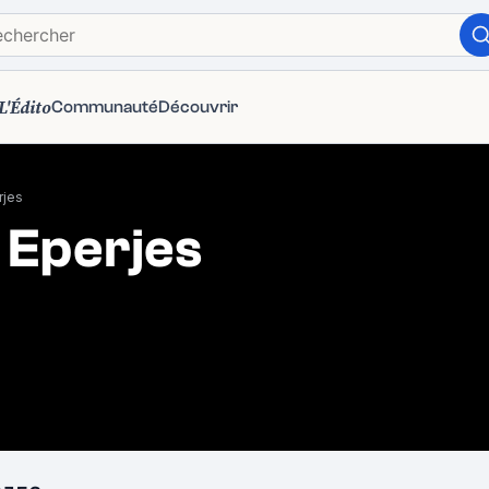
L'Édito
Communauté
Découvrir
rjes
 Eperjes