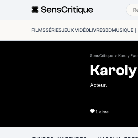
FILMS
SÉRIES
JEUX VIDÉO
LIVRES
BD
MUSIQUE
SensCritique
>
Karoly Epe
Karoly
Acteur.
1
aime