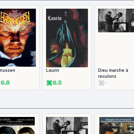
nussen
Laurin
Dieu marche à
reculons
6.8
6.5
-