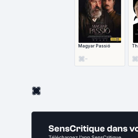
Magyar Passió
Th
-
SensCritique dans v
Téléchargez l’app SensCritique.