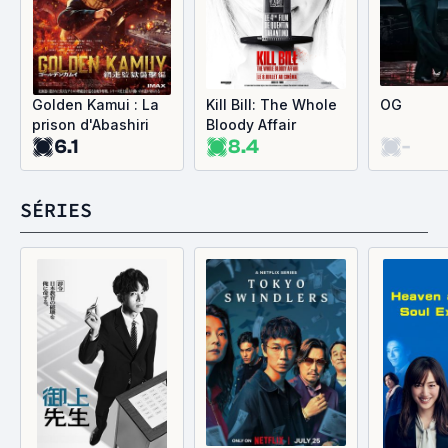
Golden Kamui : La
Kill Bill: The Whole
OG
prison d'Abashiri
Bloody Affair
6.1
8.4
-
SÉRIES