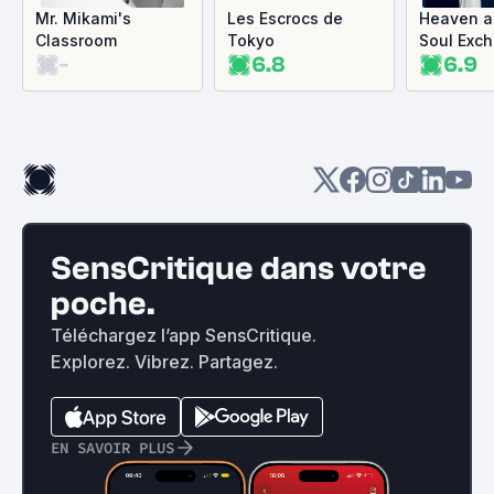
Mr. Mikami's
Les Escrocs de
Heaven an
Classroom
Tokyo
Soul Exc
-
6.8
6.9
SensCritique dans votre
poche.
Téléchargez l’app SensCritique.
Explorez. Vibrez. Partagez.
EN SAVOIR PLUS