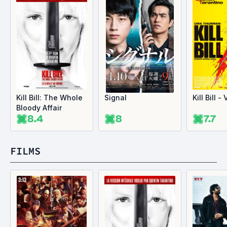
Kill Bill: The Whole
Signal
Kill Bill -
Bloody Affair
8.4
8
7.7
FILMS