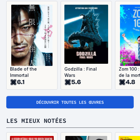
Blade of the
Godzilla : Final
Zom 100 :
Immortal
Wars
de la mor
6.1
5.6
4.8
DÉCOUVRIR TOUTES LES ŒUVRES
LES MIEUX NOTÉES