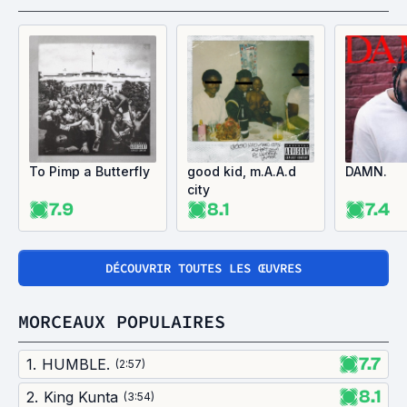
To Pimp a Butterfly
good kid, m.A.A.d
DAMN.
city
7.9
8.1
7.4
DÉCOUVRIR TOUTES LES ŒUVRES
MORCEAUX POPULAIRES
7.7
1
.
HUMBLE.
(
2:57
)
8.1
2
.
King Kunta
(
3:54
)