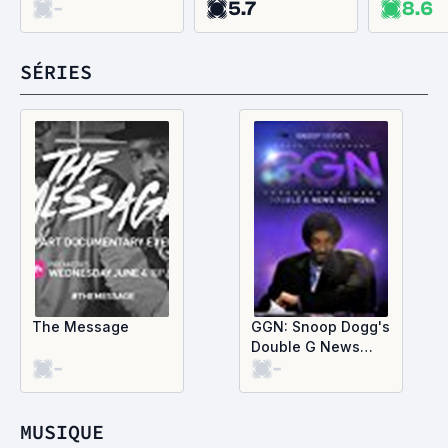
-
5.7
8.6
Paris
SÉRIES
The Message
GGN: Snoop Dogg's
Double G News
-
-
Network
MUSIQUE