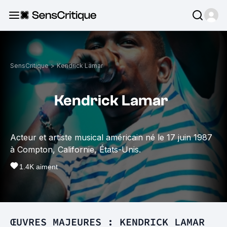
SensCritique
>
Kendrick Lamar
Kendrick Lamar
Acteur et artiste musical américain né le 17 juin 1987
à Compton, Californie, États-Unis.
1.4K
aiment
ŒUVRES MAJEURES : KENDRICK LAMAR