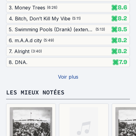
8.6
3
.
Money Trees
(
6:26
)
8.2
4
.
Bitch, Don’t Kill My Vibe
(
5:11
)
8.5
5
.
Swimming Pools (Drank) (extended version)
(
5:13
)
8.2
6
.
m.A.A.d city
(
5:49
)
8.2
7
.
Alright
(
3:40
)
7.9
8
.
DNA.
Voir plus
LES MIEUX NOTÉES