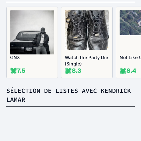
GNX
Watch the Party Die
Not Like 
(Single)
7.5
8.3
8.4
SÉLECTION DE LISTES AVEC KENDRICK
LAMAR