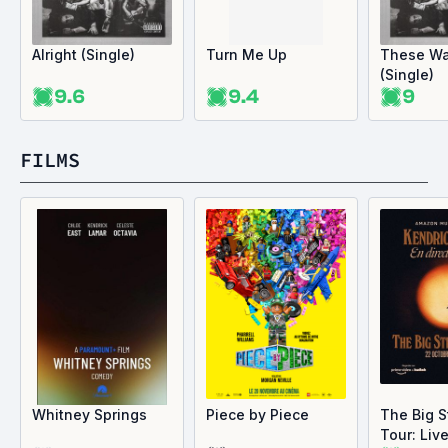
Alright (Single)
Turn Me Up
These Wa
(Single)
9.6
9.4
9
FILMS
Whitney Springs
Piece by Piece
The Big 
Tour: Liv