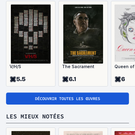
V/H/S
The Sacrament
Queen of
5.5
6.1
6
DÉCOUVRIR TOUTES LES ŒUVRES
LES MIEUX NOTÉES