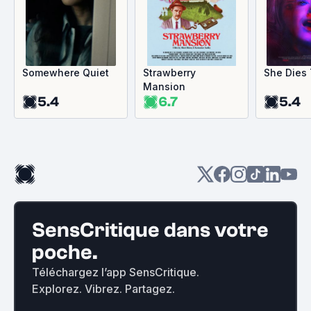
Somewhere Quiet
Strawberry
She Dies
Mansion
5.4
6.7
5.4
SensCritique dans votre
poche.
Téléchargez l’app SensCritique.
Explorez. Vibrez. Partagez.