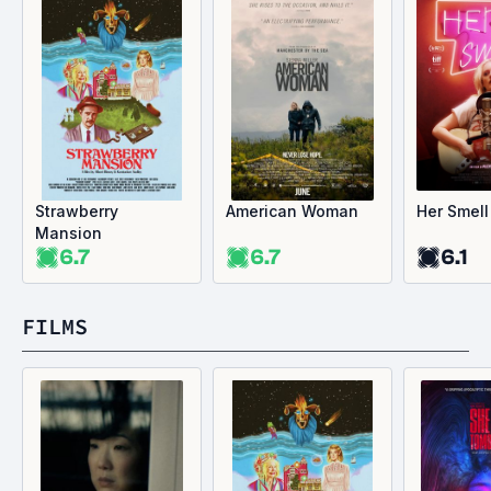
Strawberry
American Woman
Her Smell
Mansion
6.7
6.7
6.1
FILMS