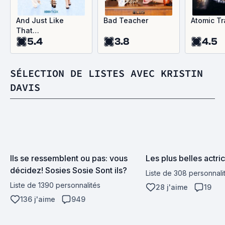
And Just Like
Bad Teacher
Atomic Tr
That…
5.4
3.8
4.5
SÉLECTION DE LISTES AVEC KRISTIN
DAVIS
Ils se ressemblent ou pas: vous 
Les plus belles actri
décidez! Sosies Sosie Sont ils?
Liste de 308 personnali
Liste de 1390 personnalités
28 j'aime
19
136 j'aime
949