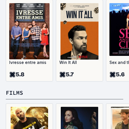
Ivresse entre amis
Win It All
Sex and t
5.8
5.7
5.6
FILMS