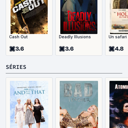
Cash Out
Deadly Illusions
Un safari
3.6
3.6
4.8
SÉRIES