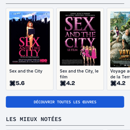
Sex and the City
Sex and the City, le
Voyage a
film
de la Terre
5.6
4.2
4.2
mystérie
DÉCOUVRIR TOUTES LES ŒUVRES
LES MIEUX NOTÉES