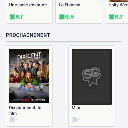
Une amie dévouée
La Flamme
Holly We
6.7
6.5
6.7
PROCHAINEMENT
Dix pour cent, le
Milo
film
-
-