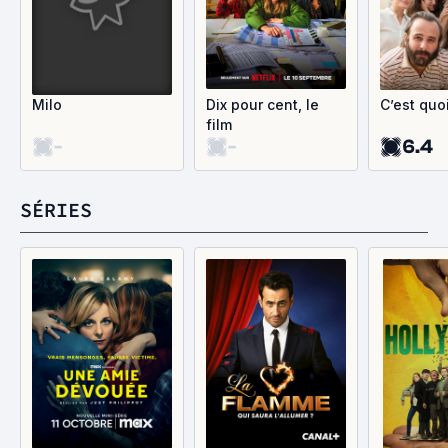
Milo
Dix pour cent, le
C’est quo
film
-
-
6.4
SÉRIES