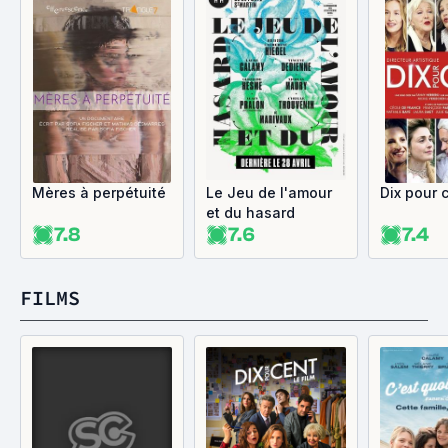
Mères à perpétuité
Le Jeu de l'amour
Dix pour 
et du hasard
7.8
7.6
7.4
FILMS